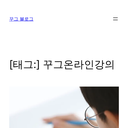
콘
텐
꾸그 블로그
츠
로
바
로
가
기
[태그:]
꾸그온라인강의