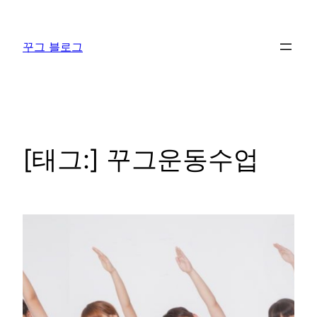
콘
텐
꾸그 블로그
츠
로
바
로
가
기
[태그:]
꾸그운동수업