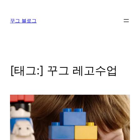
콘
텐
꾸그 블로그
츠
로
바
로
가
기
[태그:]
꾸그 레고수업