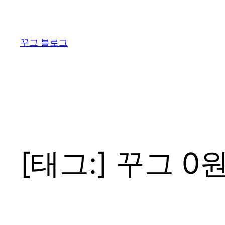
콘
텐
츠
꾸그 블로그
로
바
로
가
기
[태그:]
꾸그 0