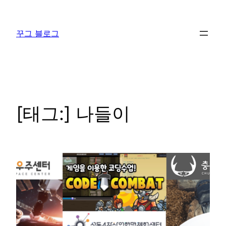
콘
텐
꾸그 블로그
츠
로
바
로
가
기
[태그:]
나들이