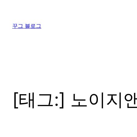
콘
텐
츠
꾸그 블로그
로
바
로
가
기
[태그:]
노이지