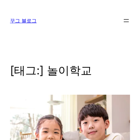
콘
텐
꾸그 블로그
츠
로
바
로
가
기
[태그:]
놀이학교