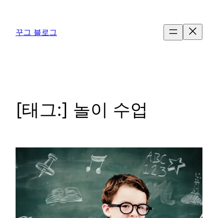
콘
텐
꾸그 블로그
츠
로
바
로
가
기
[태그:]
놀이 수업