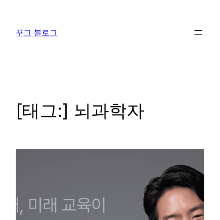
콘
텐
꾸그 블로그
츠
로
바
로
가
기
[태그:]
뇌과학자