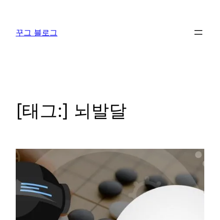
콘
텐
꾸그 블로그
츠
로
바
로
가
기
[태그:]
뇌발달