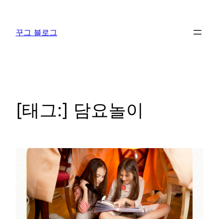
콘
텐
꾸그 블로그
츠
로
바
로
가
기
[태그:]
담요놀이