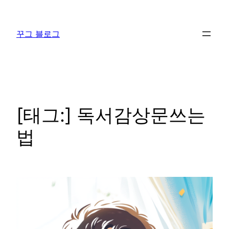
콘
텐
꾸그 블로그
츠
로
바
로
가
기
[태그:]
독서감상문쓰는
법