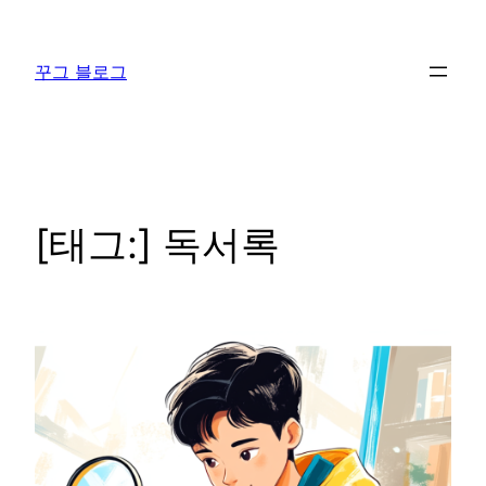
콘
텐
꾸그 블로그
츠
로
바
로
가
기
[태그:]
독서록