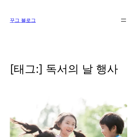
콘
텐
꾸그 블로그
츠
로
바
로
가
기
[태그:]
독서의 날 행사