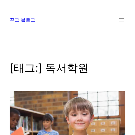
콘
텐
꾸그 블로그
츠
로
바
로
가
기
[태그:]
독서학원