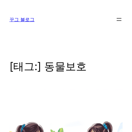
콘
텐
꾸그 블로그
츠
로
바
로
가
기
[태그:]
동물보호