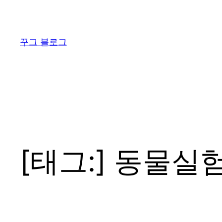
콘
텐
츠
꾸그 블로그
로
바
로
가
기
[태그:]
동물실