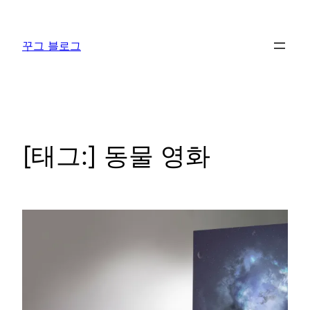
콘
텐
꾸그 블로그
츠
로
바
로
가
기
[태그:]
동물 영화