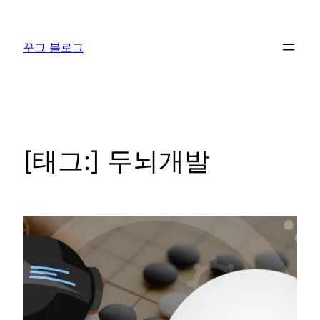
콘
텐
꾸그 블로그
츠
로
바
로
가
기
[태그:]
두뇌개발