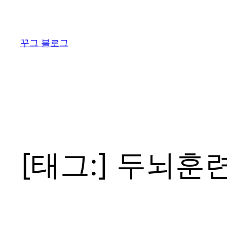
콘
텐
츠
꾸그 블로그
로
바
로
가
기
[태그:]
두뇌훈