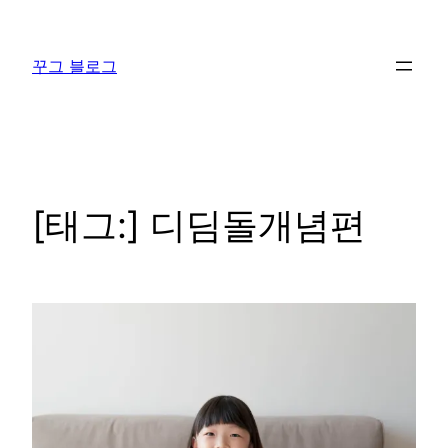
콘
텐
꾸그 블로그
츠
로
바
로
가
기
[태그:]
디딤돌개념편