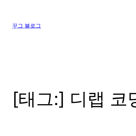
콘
텐
츠
꾸그 블로그
로
바
로
가
기
[태그:]
디랩 코