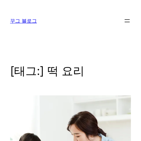
콘
텐
꾸그 블로그
츠
로
바
로
가
기
[태그:]
떡 요리