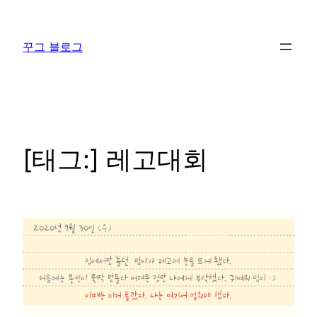
콘
텐
꾸그 블로그
츠
로
바
로
가
기
[태그:]
레고대회