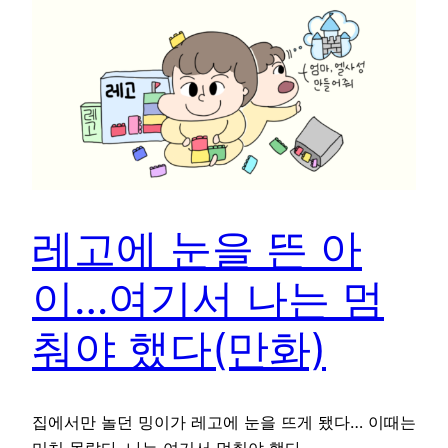
레고에 눈을 뜬 아
이…여기서 나는 멈
춰야 했다(만화)
집에서만 놀던 밍이가 레고에 눈을 뜨게 됐다… 이때는