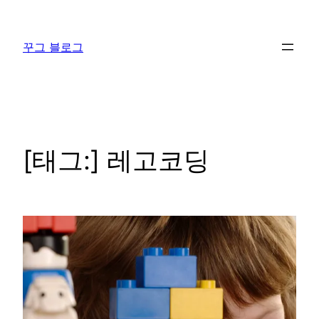
콘
텐
꾸그 블로그
츠
로
바
로
가
기
[태그:]
레고코딩