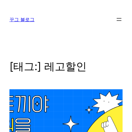
콘
텐
꾸그 블로그
츠
로
바
로
가
기
[태그:]
레고할인