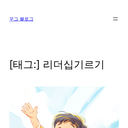
콘
텐
꾸그 블로그
츠
로
바
로
가
기
[태그:]
리더십기르기