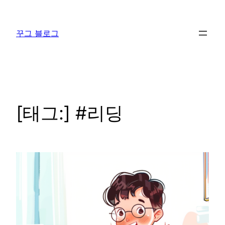
콘
텐
꾸그 블로그
츠
로
바
로
가
기
[태그:]
#리딩