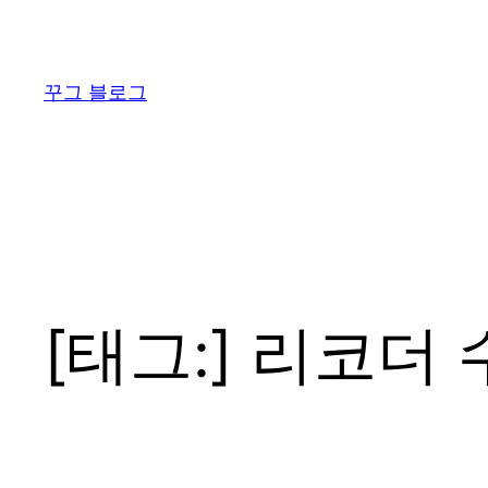
콘
텐
츠
꾸그 블로그
로
바
로
가
기
[태그:]
리코더 