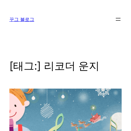
콘
텐
꾸그 블로그
츠
로
바
로
가
기
[태그:]
리코더 운지