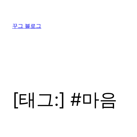
콘
텐
츠
꾸그 블로그
로
바
로
가
기
[태그:]
#마음