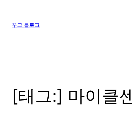
콘
텐
츠
꾸그 블로그
로
바
로
가
기
[태그:]
마이클센