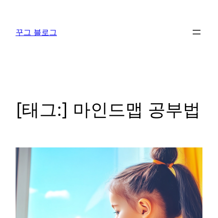
콘
텐
꾸그 블로그
츠
로
바
로
가
기
[태그:]
마인드맵 공부법