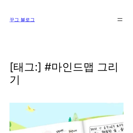
콘
텐
꾸그 블로그
츠
로
바
로
가
기
[태그:]
#마인드맵 그리
기