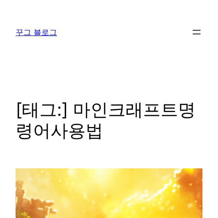
콘
텐
꾸그 블로그
츠
로
바
로
가
기
[태그:]
마인크래프트명
령어사용법