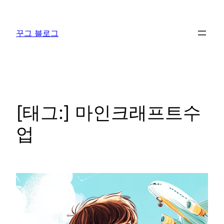
콘
텐
꾸그 블로그
츠
로
바
로
가
기
[태그:]
마인크래프트수
업