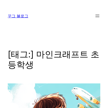
콘
텐
꾸그 블로그
츠
로
바
로
가
기
[태그:]
마인크래프트 초
등학생