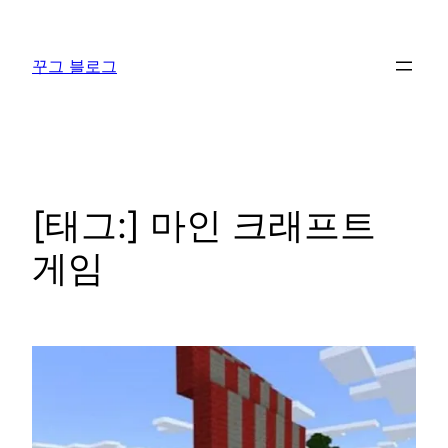
콘
텐
꾸그 블로그
츠
로
바
로
가
기
[태그:]
마인 크래프트
게임