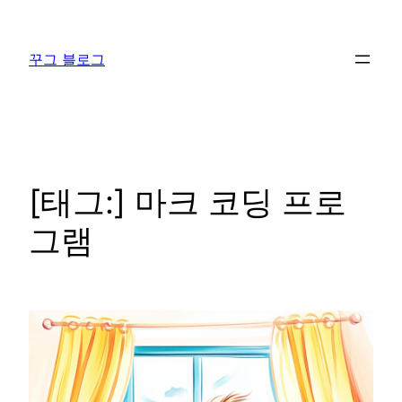
콘
텐
꾸그 블로그
츠
로
바
로
가
기
[태그:]
마크 코딩 프로
그램