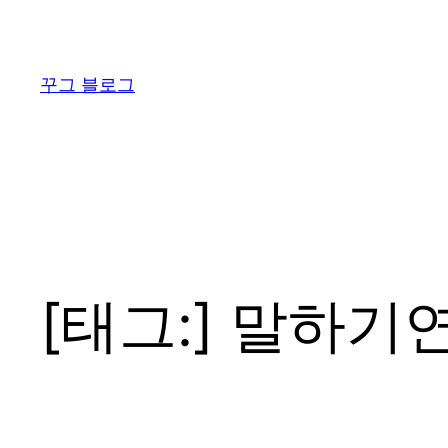
콘
텐
츠
꾸그 블로그
로
바
로
가
기
[태그:]
말하기