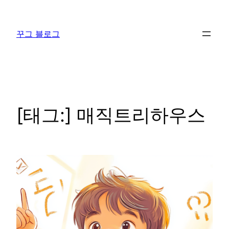
콘
텐
꾸그 블로그
츠
로
바
로
가
기
[태그:]
매직트리하우스