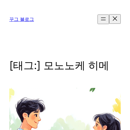
콘
텐
꾸그 블로그
츠
로
바
로
가
기
[태그:]
모노노케 히메