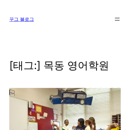
콘
텐
꾸그 블로그
츠
로
바
로
가
기
[태그:]
목동 영어학원