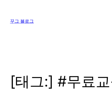
콘
텐
츠
꾸그 블로그
로
바
로
가
기
[태그:]
#무료교