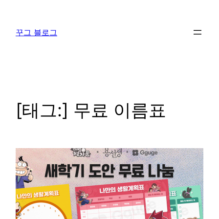
콘
텐
꾸그 블로그
츠
로
바
로
가
기
[태그:]
무료 이름표