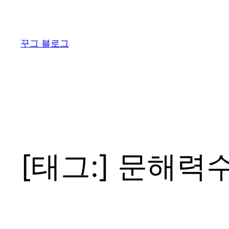
콘
텐
츠
꾸그 블로그
로
바
로
가
기
[태그:]
문해력