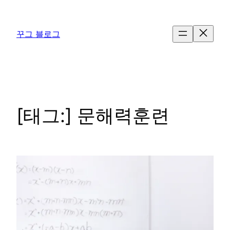
콘
텐
꾸그 블로그
츠
로
바
로
가
기
[태그:]
문해력훈련