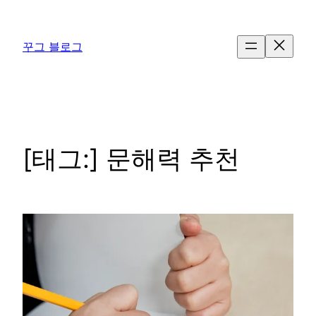
콘
텐
꾸그 블로그
츠
로
바
로
가
기
[태그:]
문해력 추천