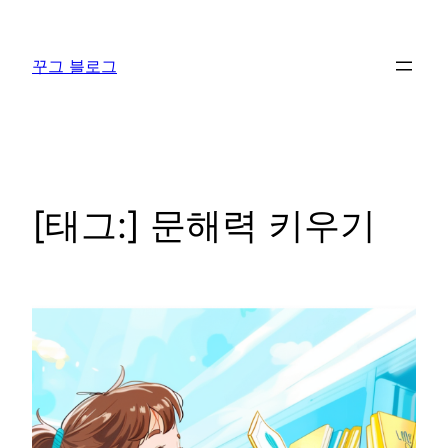
콘
텐
꾸그 블로그
츠
로
바
로
가
기
[태그:]
문해력 키우기