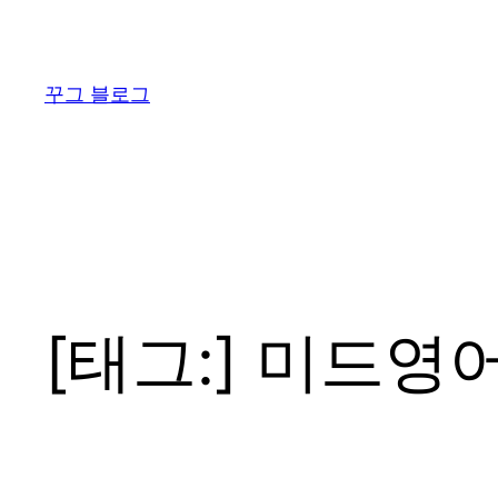
콘
텐
츠
꾸그 블로그
로
바
로
가
기
[태그:]
미드영